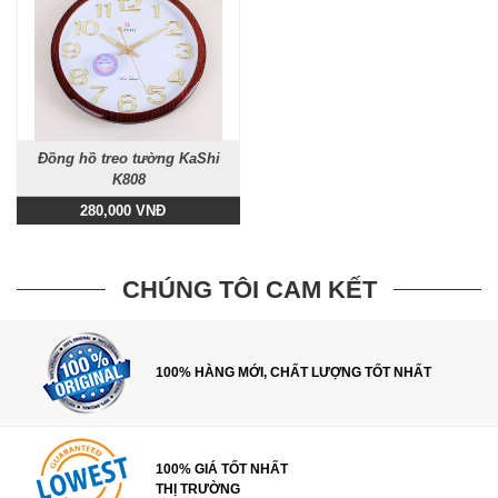
Đồng hồ treo tường KaShi
K808
280,000 VNĐ
CHÚNG TÔI CAM KẾT
100% HÀNG MỚI, CHẤT LƯỢNG TỐT NHẤT
100% GIÁ TỐT NHẤT
THỊ TRƯỜNG